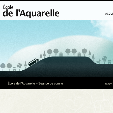
ACCU
École de l'Aquarelle
>
Séance de comité
Mozaï