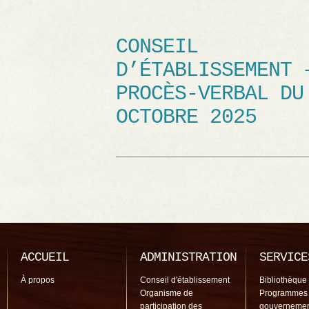
CONSEIL
D’ÉTABLISSEMENT 
PROCÈS-VERBAL DU
OCTOBRE 2025
ACCUEIL
ADMINISTRATION
SERVICE
À propos
Conseil d'établissement
Bibliothèque
Organisme de
Programmes
participation des
gouverneme