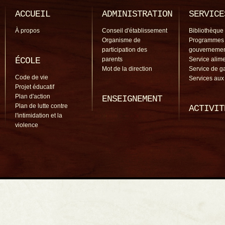
ACCUEIL
ADMINISTRATION
SERVICE
À propos
Conseil d'établissement
Bibliothèque
Organisme de
Programmes
participation des
gouverneme
ÉCOLE
parents
Service alime
Mot de la direction
Service de g
Code de vie
Services aux
Projet éducatif
Plan d'action
ENSEIGNEMENT
Plan de lutte contre
ACTIVIT
l'intimidation et la
violence