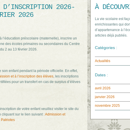
 D’INSCRIPTION 2026-
À DÉCOUVR
RIER 2026
La vie scolaire est faç
enrichissantes qui don
d’appartenance à l’éco
articles déjà publiés.
 à l’éducation préscolaire (maternelle), inscrire un
’une des écoles primaires ou secondaires du Centre
Catégories :
 du 2 au 13 février 2026.
Actualités
e son enfant pendant la période officielle. En effet,
Dates :
mission et à l’inscription des élèves
, les inscriptions
ntifiées pour un transfert en cas de surplus d’élèves
avril 2026
janvier 2026
novembre 2025
éinscription de votre enfant veuillez visiter le site du
cliquant sur le lien suivant :
Admission et
 Patriotes