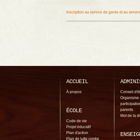
Inscription au service de garde et au servi
Navigation des articles
ACCUEIL
ADMINI
À propos
Conseil d'é
Organisme
participati
ÉCOLE
parents
Mot de la d
Code de vie
Projet éducatif
Plan d'action
ENSEIG
Plan de lutte contre