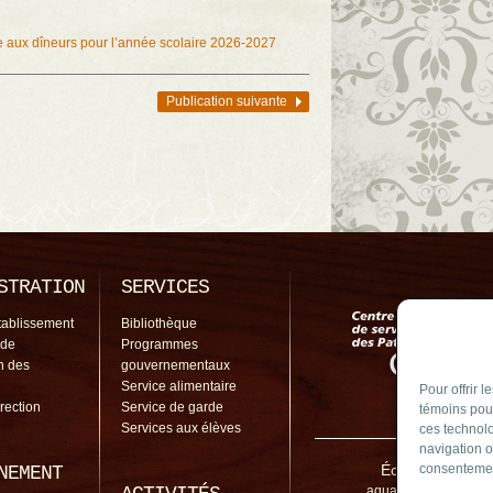
ce aux dîneurs pour l’année scolaire 2026-2027
Publication suivante
STRATION
SERVICES
tablissement
Bibliothèque
 de
Programmes
on des
gouvernementaux
Service alimentaire
Pour offrir 
irection
Service de garde
témoins pour
Services aux élèves
ces technolo
navigation o
École de l'Aquar
consentement
NEMENT
aquarelle@cssp.gouv