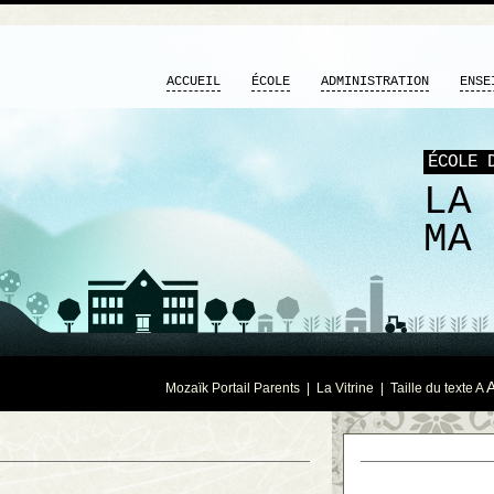
ACCUEIL
ÉCOLE
ADMINISTRATION
ENSE
ÉCOLE 
LA
MA
Mozaïk Portail Parents
|
La Vitrine
| Taille du texte
A